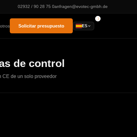
02932 / 90 28 75 0
anfragen@evotec-gmbh.de
Solicitar presupuesto
otros
ES
as de control
n CE de un solo proveedor