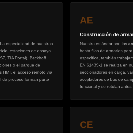
AE
Construcción de armari
La especialidad de nuestros
Nuestro estándar son los
ar
ciclo, estaciones de ensayo
hasta filas de armarios para
7, TIA Portal), Beckhoff
especifica, también trabaja
ciones o el parque de
EN 61439-1 se realiza en nue
es HMI, el acceso remoto vía
seccionadores en carga, var
l de proceso forman parte
acopladores de bus de camp
funcional y se rotulan antes
CE