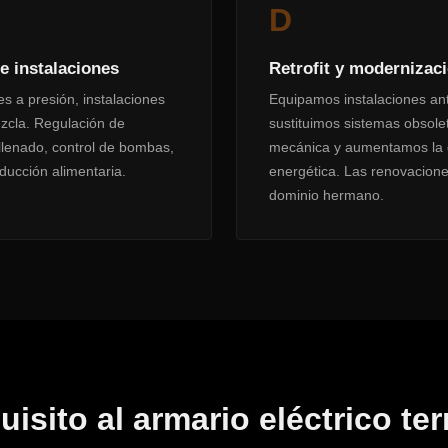
D
e instalaciones
Retrofit y modernizac
es a presión, instalaciones
Equipamos instalaciones an
ezcla. Regulación de
sustituimos sistemas obsole
 llenado, control de bombas,
mecánica y aumentamos la dis
ucción alimentaria.
energética. Las renovacion
dominio hermano.
uisito al armario eléctrico t