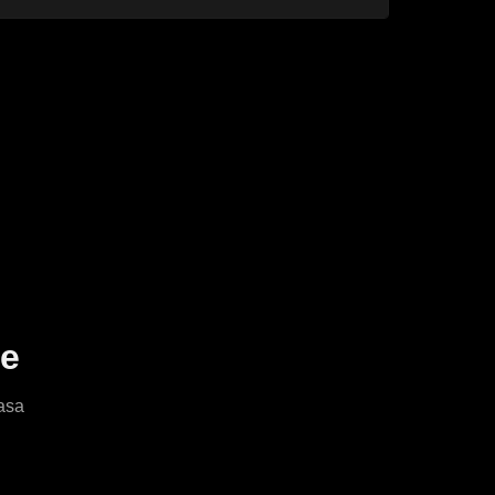
le
asa