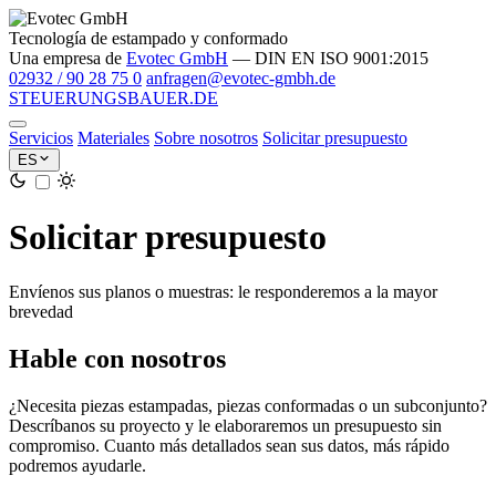
Tecnología de estampado y conformado
Una empresa de
Evotec GmbH
— DIN EN ISO 9001:2015
02932 / 90 28 75 0
anfragen@evotec-gmbh.de
STEUERUNGS
BAUER
.DE
Servicios
Materiales
Sobre nosotros
Solicitar presupuesto
ES
Solicitar presupuesto
Envíenos sus planos o muestras: le responderemos a la mayor
brevedad
Hable con nosotros
¿Necesita piezas estampadas, piezas conformadas o un subconjunto?
Descríbanos su proyecto y le elaboraremos un presupuesto sin
compromiso. Cuanto más detallados sean sus datos, más rápido
podremos ayudarle.