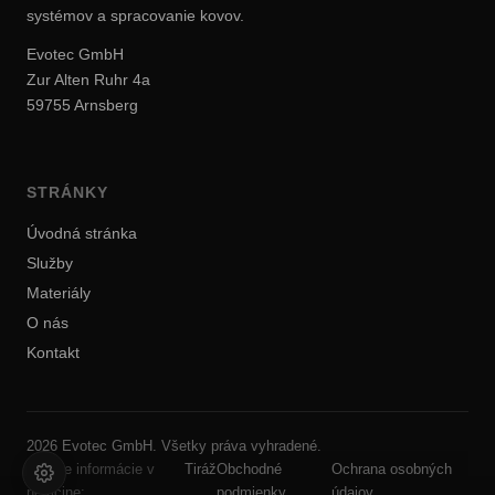
systémov a spracovanie kovov.
Evotec GmbH
Zur Alten Ruhr 4a
59755 Arnsberg
STRÁNKY
Úvodná stránka
Služby
Materiály
O nás
Kontakt
2026 Evotec GmbH. Všetky práva vyhradené.
Právne informácie v
Tiráž
Obchodné
Ochrana osobných
nemčine:
podmienky
údajov