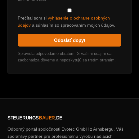
Prečítal som si
vyhlásenie o ochrane osobných
údajov
a súhlasím so spracovaním mojich údajov.
Odoslať dopyt
Spravidla odpovedáme obratom. S vašimi údajmi sa
zaobchádza dôverne a neposkytujú sa tretím stranám.
STEUERUNGS
BAUER
.DE
Odborný portál spoločnosti Evotec GmbH z Arnsbergu. Váš
spoľahlivý partner pre profesionálnu výrobu riadiacich