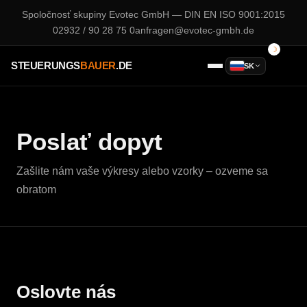
Spoločnosť skupiny
Evotec GmbH
— DIN EN ISO 9001:2015
02932 / 90 28 75 0
anfragen@evotec-gmbh.de
STEUERUNGS
BAUER
.DE
SK
Poslať dopyt
Zašlite nám vaše výkresy alebo vzorky – ozveme sa
obratom
Oslovte nás