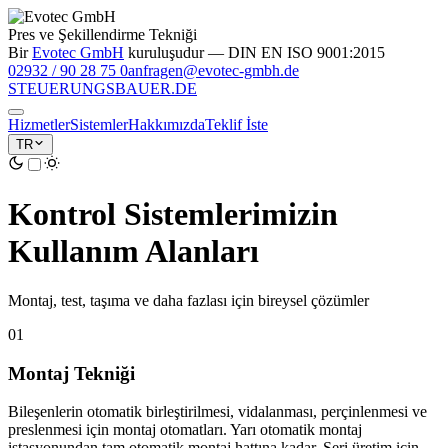
Pres ve Şekillendirme Tekniği
Bir
Evotec GmbH
kuruluşudur — DIN EN ISO 9001:2015
02932 / 90 28 75 0
anfragen@evotec-gmbh.de
STEUERUNGS
BAUER
.DE
Hizmetler
Sistemler
Hakkımızda
Teklif İste
TR
Kontrol Sistemlerimizin
Kullanım Alanları
Montaj, test, taşıma ve daha fazlası için bireysel çözümler
01
Montaj Tekniği
Bileşenlerin otomatik birleştirilmesi, vidalanması, perçinlenmesi ve
preslenmesi için montaj otomatları. Yarı otomatik montaj
istasyonundan tam otomatik montaj hattına kadar. Seri üretim için