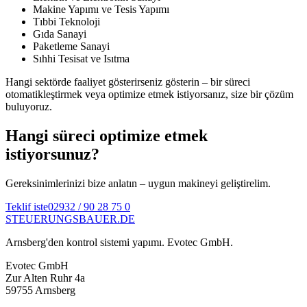
Makine Yapımı ve Tesis Yapımı
Tıbbi Teknoloji
Gıda Sanayi
Paketleme Sanayi
Sıhhi Tesisat ve Isıtma
Hangi sektörde faaliyet gösterirseniz gösterin – bir süreci
otomatikleştirmek veya optimize etmek istiyorsanız, size bir çözüm
buluyoruz.
Hangi süreci optimize etmek
istiyorsunuz?
Gereksinimlerinizi bize anlatın – uygun makineyi geliştirelim.
Teklif iste
02932 / 90 28 75 0
STEUERUNGS
BAUER
.DE
Arnsberg'den kontrol sistemi yapımı. Evotec GmbH.
Evotec GmbH
Zur Alten Ruhr 4a
59755 Arnsberg