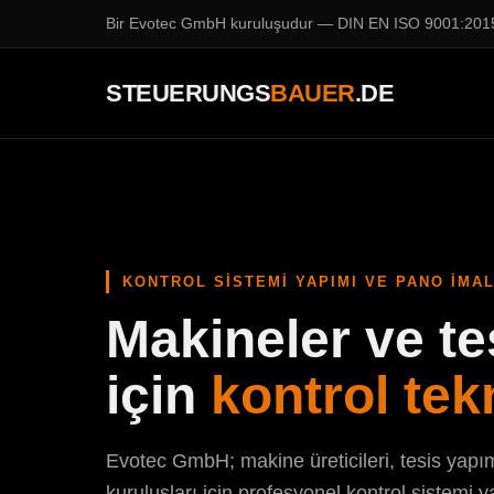
Bir
Evotec GmbH
kuruluşudur — DIN EN ISO 9001:201
STEUERUNGS
BAUER
.DE
KONTROL SISTEMI YAPIMI VE PANO İMAL
Makineler ve te
için
kontrol tek
Evotec GmbH; makine üreticileri, tesis yapım
kuruluşları için profesyonel kontrol sistemi y