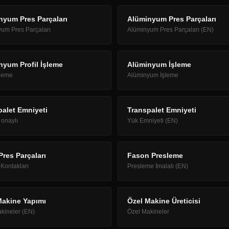
nyum Pres Parçaları
Alüminyum Pres Parçaları
um Pres Parçaları
Alüminyum Pres Parçaları (EN)
nyum Profil İşleme
Alüminyum İşleme
şleme
Alüminyum İşleme
palet Emniyeti
Transpalet Emniyeti
onaylı
Yük Emniyeti (EN)
Pres Parçaları
Fason Presleme
 Kontakları
Presleme İmalatı (EN)
Makine Yapımı
Özel Makine Üreticisi
kineler (EN)
Özel Makineler