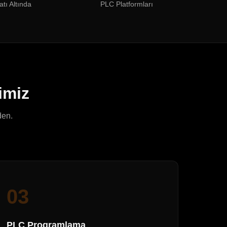
atı Altında
PLC Platformları
imiz
den.
03
PLC Programlama