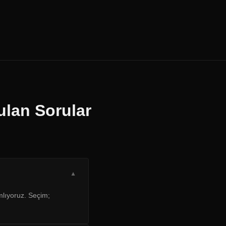
ulan Sorular
▼
mlıyoruz. Seçim;