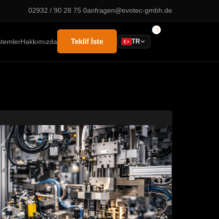
02932 / 90 28 75 0
anfragen@evotec-gmbh.de
Teklif İste
stemler
Hakkımızda
TR