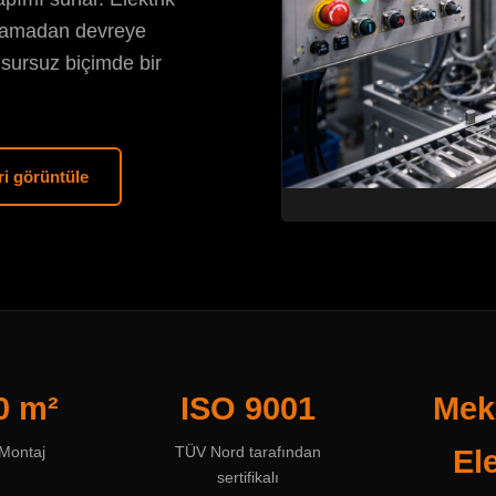
lamadan devreye
sursuz biçimde bir
ri görüntüle
0 m²
ISO 9001
Mek
 Montaj
TÜV Nord tarafından
Ele
sertifikalı