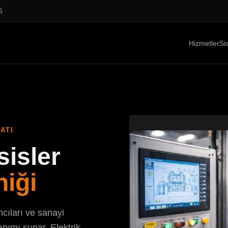
5
Hizmetler
Si
ATI
sisler
niği
cıları ve sanayi
apımı sunar. Elektrik