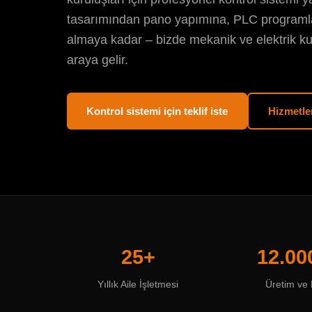
tasarımından pano yapımına, PLC program
almaya kadar – bizde mekanik ve elektrik ku
araya gelir.
Kontrol sistemi için teklif iste
Hizmetle
25+
12.00
Yıllık Aile İşletmesi
Üretim ve