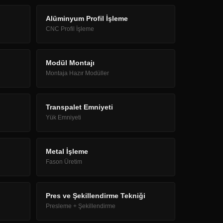
Alüminyum Profil İşleme
CNC Profil İşleme
Modül Montajı
Montaja Hazır Modüller
Transpalet Emniyeti
Yük Emniyeti
Metal İşleme
Fason Üretim
Pres ve Şekillendirme Tekniği
Presleme + Şekillendirme