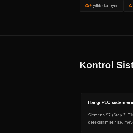
25+
yıllık deneyim
2.
Kontrol Sis
Hangi PLC sistemleri
Siemens S7 (Step 7, TIA
gereksinimlerinize, mevc