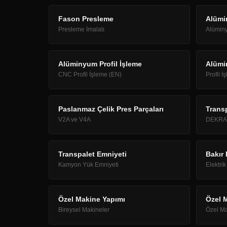
Fason Presleme
Alümi
Presleme İmalatı
Alüminy
Alüminyum Profil İşleme
Alümi
CNC Profil İşleme (EN)
Profil İ
Paslanmaz Çelik Pres Parçaları
Trans
V2A ve V4A
DEKRA 
Transpalet Emniyeti
Bakır 
Kamyon Yük Emniyeti
Elektrik
Özel Makine Yapımı
Özel 
Bireysel Makineler
Özel Ma